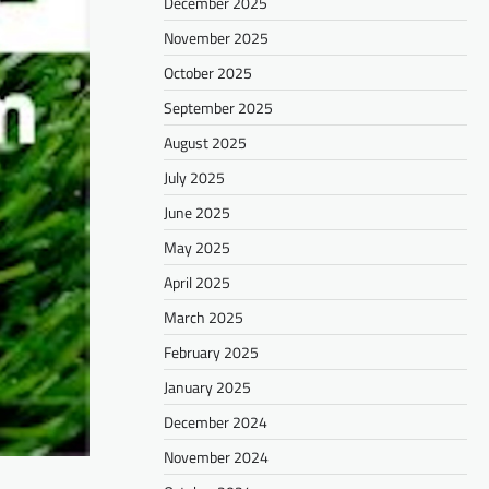
December 2025
November 2025
October 2025
September 2025
August 2025
July 2025
June 2025
May 2025
April 2025
March 2025
February 2025
January 2025
December 2024
November 2024