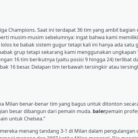
 Liga Champions. Saat ini terdapat 36 tim yang ambil bagian
eperti musim-musim sebelumnya: ingat bahwa kami memilik
lolos ke babak sistem gugur tetapi kali ini hanya ada satu 
tang babak grup tetapi sekarang kami menggunakan ungkapan 
ngan 16 tim berikutnya (yaitu posisi 9 hingga 24) terlibat 
ak 16 besar. Delapan tim terbawah tersingkir atau tersingk
wa Milan benar-benar tim yang bagus untuk ditonton secar
gian besar dibangun dari pemain muda.
baler
pemain profe
in untuk Chelsea.”
mereka menang tandang 3-1 di Milan dalam pengulangan d