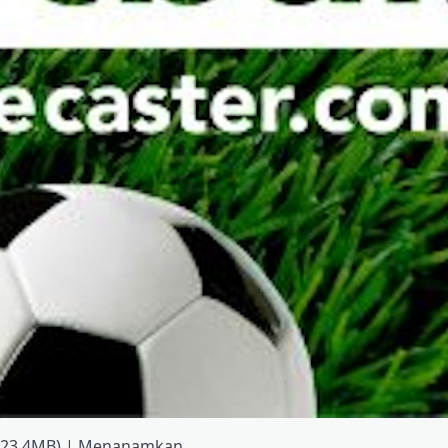
 — 23,4MB) | Menanamkan