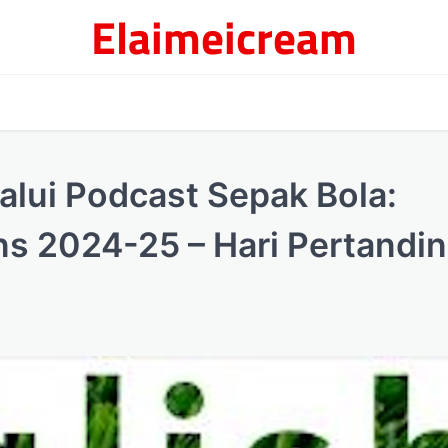
Elaimeicream
lalui Podcast Sepak Bola:
s 2024-25 – Hari Pertandi