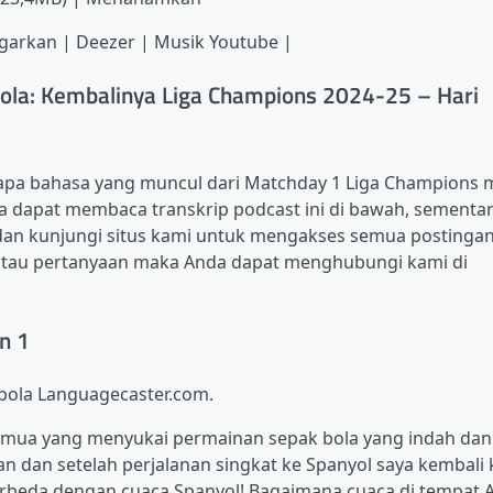
garkan | Deezer | Musik Youtube |
Bola: Kembalinya Liga Champions 2024-25 – Hari
rapa bahasa yang muncul dari Matchday 1 Liga Champions m
da dapat membaca transkrip podcast ini di bawah, sementa
ini dan kunjungi situs kami untuk mengakses semua postinga
atau pertanyaan maka Anda dapat menghubungi kami di
n 1
bola Languagecaster.com.
semua yang menyukai permainan sepak bola yang indah dan
 dan setelah perjalanan singkat ke Spanyol saya kembali
erbeda dengan cuaca Spanyol! Bagaimana cuaca di tempat 