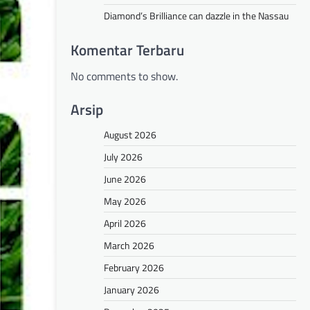
Diamond’s Brilliance can dazzle in the Nassau
Komentar Terbaru
No comments to show.
Arsip
August 2026
July 2026
June 2026
May 2026
April 2026
March 2026
February 2026
January 2026