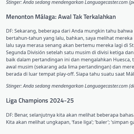
Stinger: Anda sedang mendengarkan Languagecaster.com (p
Menonton Málaga: Awal Tak Terkalahkan
DF: Sekarang, beberapa dari Anda mungkin tahu bahwa s
bertahun-tahun yang lalu, bahkan, saya melihat mereka
lalu saya merasa senang akan bertemu mereka lagi di St
Segunda División setelah satu musim di divisi ketiga dan
baik dalam pertandingan ini dan mengalahkan Huesca, ti
awal musim (sekarang ada lima pertandingan) dan mer
berada di luar tempat play-off. Siapa tahu suatu saat Mál
Stinger: Anda sedang mendengarkan Languagecaster.com (d
Liga Champions 2024-25
DF: Benar, selanjutnya kita akan melihat beberapa baha
Kita akan melihat ungkapan, ‘fase liga’; ‘baler’; ‘simpan 