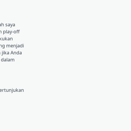
ah saya
 play-off
akukan
ng menjadi
 jika Anda
– dalam
pertunjukan