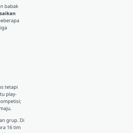
an babak
saikan
 beberapa
Liga
s tetapi
tu play-
ompetisi;
maju.
an grup. Di
ra 16 tim