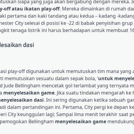
tuskan siapa yang juga akan bergabung dengan mereka. In
-off atau ikatan play-off
. Mereka dimainkan di rumah d
kaki pertama dan kaki tandang atau kedua – kadang -kadan
hester City selesai di posisi ke -22 di babak penyisihan grup
gkit tenaga listrik ini harus berhadapan untuk membuat 16 
esaikan dasi
 dasi play-off digunakan untuk memutuskan tim mana yang
rti memutuskan sesuatu dalam sepak bola, ‘
untuk menyel
rid Jude Bellingham mencetak gol terlambat yang ternyata 
ya
menyelesaikan game
. Jika suatu tindakan mengarah ke h
enyelesaikan dasi
. Ini sering digunakan ketika sebuah ga
adi dalam pertandingan ini. Pertama, City pergi ke depan 
City keunggulan lagi; Sampai lima menit terakhir saat pe
n pemogokan Bellingham
menyelesaikan game
mendukung