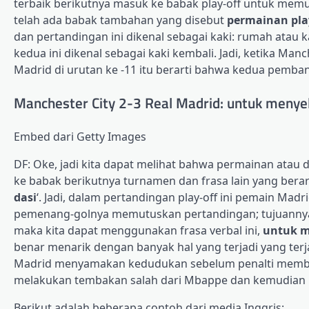
terbaik berikutnya masuk ke babak play-off untuk memu
telah ada babak tambahan yang disebut
permainan play
dan pertandingan ini dikenal sebagai kaki: rumah atau 
kedua ini dikenal sebagai kaki kembali. Jadi, ketika Manc
Madrid di urutan ke -11 itu berarti bahwa kedua pemban
Manchester City 2-3 Real Madrid: untuk menyel
Embed dari Getty Images
DF: Oke, jadi kita dapat melihat bahwa permainan atau
ke babak berikutnya turnamen dan frasa lain yang bera
dasi
‘. Jadi, dalam pertandingan play-off ini pemain Mad
pemenang-golnya memutuskan pertandingan; tujuann
maka kita dapat menggunakan frasa verbal ini,
untuk m
benar menarik dengan banyak hal yang terjadi yang terj
Madrid menyamakan kedudukan sebelum penalti memberi 
melakukan tembakan salah dari Mbappe dan kemudia
Berikut adalah beberapa contoh dari media Inggris: