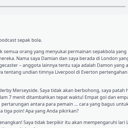
podcast sepak bola.
uk semua orang yang menyukai permainan sepakbola yang 
mereka. Nama saya Damian dan saya berada di London yang
ecaster – anggota lainnya tentu saja adalah Damon yang a
a tentang undian timnya Liverpool di Everton pertengahan
erby Merseyside. Saya tidak akan berbohong, saya patah h
alam 7 menit ditambahkan tepat waktu! Empat gol dan empa
g, pertarungan antara para pemain … cara yang bagus untu
a tiga poin! Apa yang Anda pikirkan?
nangkan! Saya tidak berpikir itu akan mempengaruhi lari 