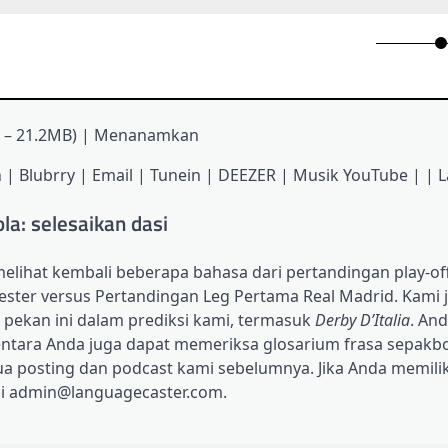
33 – 21.2MB) | Menanamkan
| Blubrry | Email | Tunein | DEEZER | Musik YouTube | | L
la: selesaikan dasi
elihat kembali beberapa bahasa dari pertandingan play-off
ester versus Pertandingan Leg Pertama Real Madrid. Kami 
 pekan ini dalam prediksi kami, termasuk
Derby D’Italia
. An
entara Anda juga dapat memeriksa glosarium frasa sepakbo
a posting dan podcast kami sebelumnya. Jika Anda memilik
i admin@languagecaster.com.