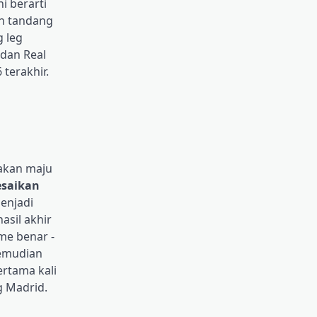
i berarti
an tandang
g leg
 dan Real
terakhir.
 akan maju
esaikan
menjadi
asil akhir
me benar -
kemudian
rtama kali
 Madrid.