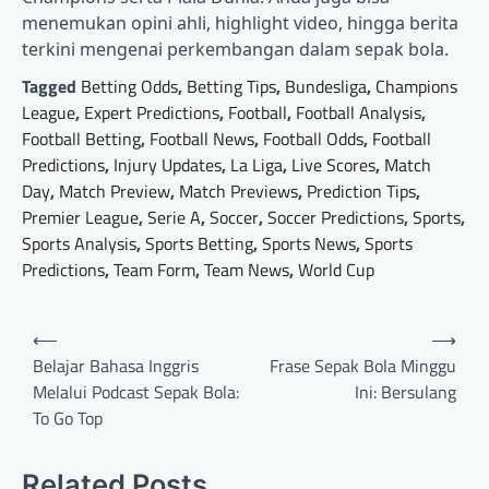
menemukan opini ahli, highlight video, hingga berita
terkini mengenai perkembangan dalam sepak bola.
Tagged
Betting Odds
,
Betting Tips
,
Bundesliga
,
Champions
League
,
Expert Predictions
,
Football
,
Football Analysis
,
Football Betting
,
Football News
,
Football Odds
,
Football
Predictions
,
Injury Updates
,
La Liga
,
Live Scores
,
Match
Day
,
Match Preview
,
Match Previews
,
Prediction Tips
,
Premier League
,
Serie A
,
Soccer
,
Soccer Predictions
,
Sports
,
Sports Analysis
,
Sports Betting
,
Sports News
,
Sports
Predictions
,
Team Form
,
Team News
,
World Cup
Post
⟵
⟶
navigation
Belajar Bahasa Inggris
Frase Sepak Bola Minggu
Melalui Podcast Sepak Bola:
Ini: Bersulang
To Go Top
Related Posts