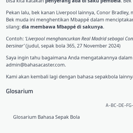
bisa kita katakan
penyerang ada di saku pembela
. Bek
Pekan lalu, bek kanan Liverpool lainnya, Conor Bradley
Bek muda ini menghentikan Mbappé dalam menciptaka
silang:
dia membawa Mbappé di sakunya
.
Contoh:
‘Liverpool menghancurkan Real Madrid sebagai Con
bersinar’
(judul, sepak bola 365, 27 November 2024)
Saya ingin tahu bagaimana Anda mengatakannya dalam b
admin@bahasacaster.com.
Kami akan kembali lagi dengan bahasa sepakbola lainnya 
Glosarium
A-BC-DE-FG
Glosarium Bahasa Sepak Bola