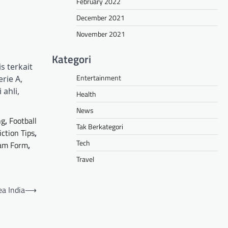
February 2022
December 2021
November 2021
Kategori
s terkait
Entertainment
rie A,
ahli,
Health
News
ng
,
Football
Tak Berkategori
iction Tips
,
Tech
am Form
,
Travel
ea India
⟶