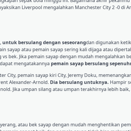
ngkapan sepak bola minggu ini. Bagaimana akhir pekanmu
aksikan Liverpool mengalahkan Manchester City 2 -0 di An
s,
untuk bersulang dengan seseorang
dan digunakan keti
n sayap atau pemain sayap sering kali dijaga atau dipert
ang vs bek. Jika pemain sayap dengan mudah mengalahkan b
a dapat mengatakannya
pemain sayap bersulang sepenuh
 City, pemain sayap kiri City, Jeremy Doku, memenangka
rent Alexander-Arnold.
Dia bersulang untuknya.
Hampir se
old. Jika umpan silang atau umpan terakhirnya lebih baik
enyerang, atau bek sayap dengan mudah menghentikan pem