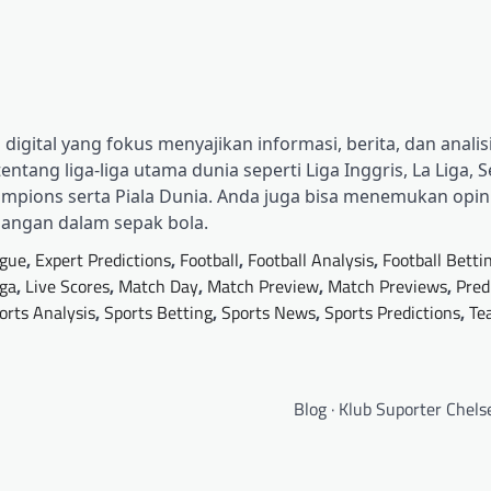
digital yang fokus menyajikan informasi, berita, dan analisi
tang liga-liga utama dunia seperti Liga Inggris, La Liga, Se
ampions serta Piala Dunia. Anda juga bisa menemukan opini 
bangan dalam sepak bola.
gue
,
Expert Predictions
,
Football
,
Football Analysis
,
Football Betti
iga
,
Live Scores
,
Match Day
,
Match Preview
,
Match Previews
,
Pred
orts Analysis
,
Sports Betting
,
Sports News
,
Sports Predictions
,
Te
Blog · Klub Suporter Chels