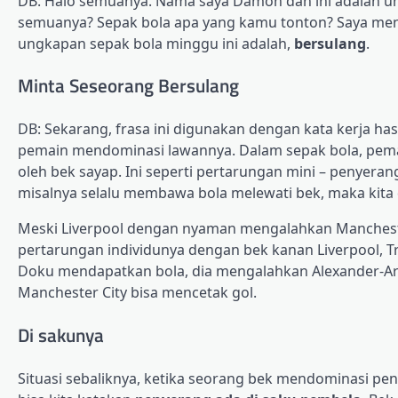
DB: Halo semuanya. Nama saya Damon dan ini adalah u
semuanya? Sepak bola apa yang kamu tonton? Saya meny
ungkapan sepak bola minggu ini adalah,
bersulang
.
Minta Seseorang Bersulang
DB: Sekarang, frasa ini digunakan dengan kata kerja ha
pemain mendominasi lawannya. Dalam sepak bola, pemai
oleh bek sayap. Ini seperti pertarungan mini – penyer
misalnya selalu membawa bola melewati bek, maka kit
Meski Liverpool dengan nyaman mengalahkan Manchester
pertarungan individunya dengan bek kanan Liverpool, T
Doku mendapatkan bola, dia mengalahkan Alexander-Arn
Manchester City bisa mencetak gol.
Di sakunya
Situasi sebaliknya, ketika seorang bek mendominasi p