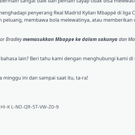
 bermain sangat baik dan pemain sayap tidak bisa melewati
, menghadapi penyerang Real Madrid Kylian Mbappé di liga
n peluang, membawa bola melewatinya, atau memberikan
or Bradley
memasukkan Mbappe ke dalam sakunya
dan Mac 
ahasa lain? Beri tahu kami dengan menghubungi kami di s
minggu ini dan sampai saat itu, ta-ra!
-HI-K L-NO-QR-ST-VW-Z0-9