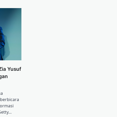
Zia Yusuf
gan
ua
 berbicara
ormasi
Getty…