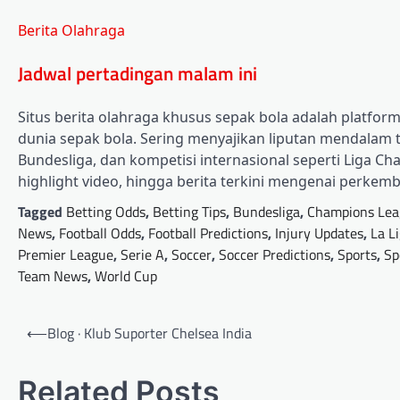
Berita Olahraga
Jadwal pertadingan malam ini
Situs berita olahraga khusus sepak bola adalah platform 
dunia sepak bola. Sering menyajikan liputan mendalam ten
Bundesliga, dan kompetisi internasional seperti Liga Ch
highlight video, hingga berita terkini mengenai perkem
Tagged
Betting Odds
,
Betting Tips
,
Bundesliga
,
Champions Lea
News
,
Football Odds
,
Football Predictions
,
Injury Updates
,
La L
Premier League
,
Serie A
,
Soccer
,
Soccer Predictions
,
Sports
,
Sp
Team News
,
World Cup
Post
⟵
Blog · Klub Suporter Chelsea India
navigation
Related Posts