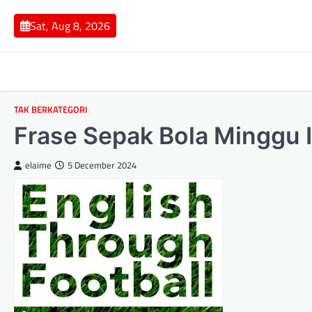
Skip
to
Sat, Aug 8, 2026
content
TAK BERKATEGORI
Frase Sepak Bola Minggu I
elaime
5 December 2024