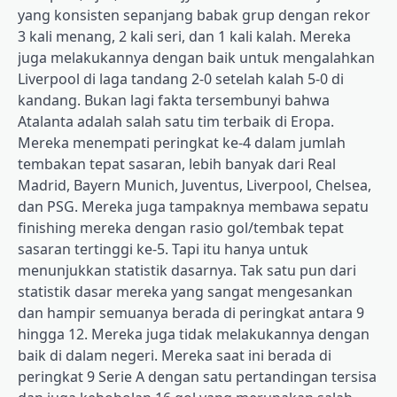
yang konsisten sepanjang babak grup dengan rekor
3 kali menang, 2 kali seri, dan 1 kali kalah. Mereka
juga melakukannya dengan baik untuk mengalahkan
Liverpool di laga tandang 2-0 setelah kalah 5-0 di
kandang. Bukan lagi fakta tersembunyi bahwa
Atalanta adalah salah satu tim terbaik di Eropa.
Mereka menempati peringkat ke-4 dalam jumlah
tembakan tepat sasaran, lebih banyak dari Real
Madrid, Bayern Munich, Juventus, Liverpool, Chelsea,
dan PSG. Mereka juga tampaknya membawa sepatu
finishing mereka dengan rasio gol/tembak tepat
sasaran tertinggi ke-5. Tapi itu hanya untuk
menunjukkan statistik dasarnya. Tak satu pun dari
statistik dasar mereka yang sangat mengesankan
dan hampir semuanya berada di peringkat antara 9
hingga 12. Mereka juga tidak melakukannya dengan
baik di dalam negeri. Mereka saat ini berada di
peringkat 9 Serie A dengan satu pertandingan tersisa