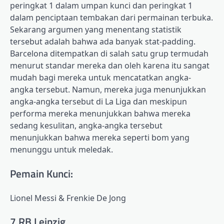
peringkat 1 dalam umpan kunci dan peringkat 1
dalam penciptaan tembakan dari permainan terbuka.
Sekarang argumen yang menentang statistik
tersebut adalah bahwa ada banyak stat-padding.
Barcelona ditempatkan di salah satu grup termudah
menurut standar mereka dan oleh karena itu sangat
mudah bagi mereka untuk mencatatkan angka-
angka tersebut. Namun, mereka juga menunjukkan
angka-angka tersebut di La Liga dan meskipun
performa mereka menunjukkan bahwa mereka
sedang kesulitan, angka-angka tersebut
menunjukkan bahwa mereka seperti bom yang
menunggu untuk meledak.
Pemain Kunci:
Lionel Messi & Frenkie De Jong
7.RB Leipzig