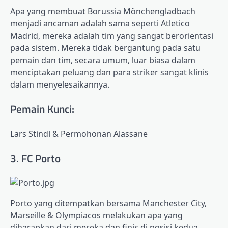
Apa yang membuat Borussia Mönchengladbach
menjadi ancaman adalah sama seperti Atletico
Madrid, mereka adalah tim yang sangat berorientasi
pada sistem. Mereka tidak bergantung pada satu
pemain dan tim, secara umum, luar biasa dalam
menciptakan peluang dan para striker sangat klinis
dalam menyelesaikannya.
Pemain Kunci:
Lars Stindl & Permohonan Alassane
3. FC Porto
Porto yang ditempatkan bersama Manchester City,
Marseille & Olympiacos melakukan apa yang
diharapkan dari mereka dan finis di posisi kedua