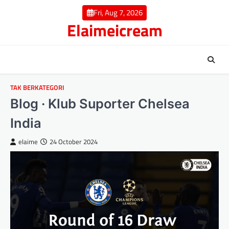
Skip
Fri, Aug 7, 2026
to
Elaimeicream
content
TAK BERKATEGORI
Blog · Klub Suporter Chelsea
India
elaime
24 October 2024