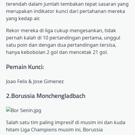
terendah dalam jumlah tembakan tepat sasaran yang
merupakan indikator kunci dari pertahanan mereka
yang kedap air.
Rekor mereka di liga cukup mengesankan, tidak
pernah kalah di 10 pertandingan pertama, unggul
satu poin dan dengan dua pertandingan tersisa,
hanya kebobolan 2 gol dan mencetak 21 gol.
Pemain Kunci:
Joao Felix & Jose Gimenez
2.Borussia Monchengladbach
Salah satu tim paling impresif di musim ini dan kuda
hitam Liga Champions musim ini, Borussia