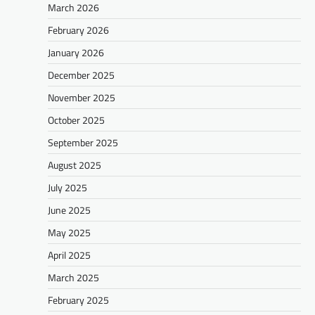
March 2026
February 2026
January 2026
December 2025
November 2025
October 2025
September 2025
August 2025
July 2025
June 2025
May 2025
April 2025
March 2025
February 2025