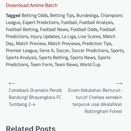
Download Anime Batch
Tagged
Betting Odds
,
Betting Tips
,
Bundesliga
,
Champions
League
,
Expert Predictions
,
Football
,
Football Analysis
,
Football Betting
,
Football News
,
Football Odds
,
Football
Predictions
,
Injury Updates
,
La Liga
,
Live Scores
,
Match
Day
,
Match Preview
,
Match Previews
,
Prediction Tips
,
Premier League
,
Serie A
,
Soccer
,
Soccer Predictions
,
Sports
,
Sports Analysis
,
Sports Betting
,
Sports News
,
Sports
Predictions
,
Team Form
,
Team News
,
World Cup
Post
⟵
⟶
navigation
Comeback Dramatis Persib
Enam Kekalahan Berturut-
Bandung! Bhayangkara FC
turut! Chelsea semakin
Tumbang 2-4
terpuruk usai dikalahkan
Nottingham Forest
Related Posts