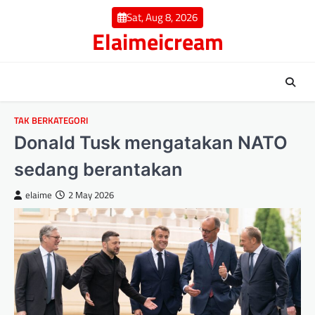
Skip
Sat, Aug 8, 2026
to
Elaimeicream
content
TAK BERKATEGORI
Donald Tusk mengatakan NATO
sedang berantakan
elaime
2 May 2026