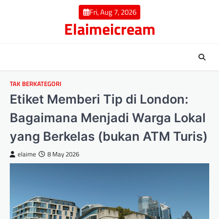
Skip
Fri, Aug 7, 2026
to
Elaimeicream
content
TAK BERKATEGORI
Etiket Memberi Tip di London:
Bagaimana Menjadi Warga Lokal
yang Berkelas (bukan ATM Turis)
elaime
8 May 2026