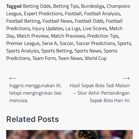
Tagged
Betting Odds
,
Betting Tips
,
Bundesliga
,
Champions
League
,
Expert Predictions
,
Football
,
Football Analysis
,
Football Betting
,
Football News
,
Football Odds
,
Football
Predictions
,
Injury Updates
,
La Liga
,
Live Scores
,
Match
Day
,
Match Preview
,
Match Previews
,
Prediction Tips
,
Premier League
,
Serie A
,
Soccer
,
Soccer Predictions
,
Sports
,
Sports Analysis
,
Sports Betting
,
Sports News
,
Sports
Predictions
,
Team Form
,
Team News
,
World Cup
Post
⟵
⟶
navigation
Inggris menggunakan AI,
Hasil Sepak Bola Tadi Malam
tetapi menginginkan bos
– Skor Akhir Pertandingan
manusia
Sepak Bola Hari Ini
Related Posts