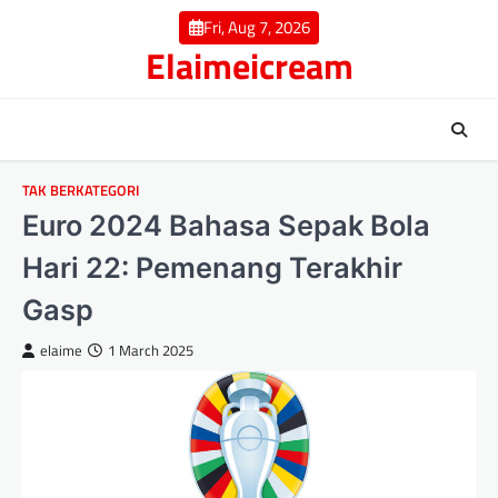
Skip
Fri, Aug 7, 2026
to
Elaimeicream
content
TAK BERKATEGORI
Euro 2024 Bahasa Sepak Bola
Hari 22: Pemenang Terakhir
Gasp
elaime
1 March 2025