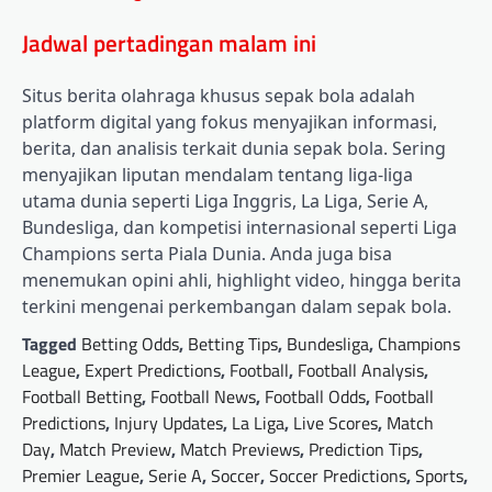
Jadwal pertadingan malam ini
Situs berita olahraga khusus sepak bola adalah
platform digital yang fokus menyajikan informasi,
berita, dan analisis terkait dunia sepak bola. Sering
menyajikan liputan mendalam tentang liga-liga
utama dunia seperti Liga Inggris, La Liga, Serie A,
Bundesliga, dan kompetisi internasional seperti Liga
Champions serta Piala Dunia. Anda juga bisa
menemukan opini ahli, highlight video, hingga berita
terkini mengenai perkembangan dalam sepak bola.
Tagged
Betting Odds
,
Betting Tips
,
Bundesliga
,
Champions
League
,
Expert Predictions
,
Football
,
Football Analysis
,
Football Betting
,
Football News
,
Football Odds
,
Football
Predictions
,
Injury Updates
,
La Liga
,
Live Scores
,
Match
Day
,
Match Preview
,
Match Previews
,
Prediction Tips
,
Premier League
,
Serie A
,
Soccer
,
Soccer Predictions
,
Sports
,