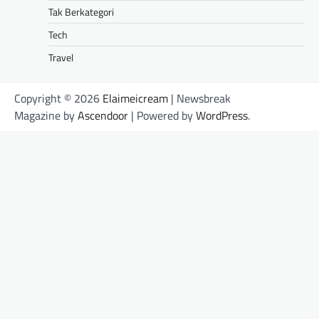
Tak Berkategori
Tech
Travel
Copyright © 2026
Elaimeicream
| Newsbreak
Magazine by
Ascendoor
| Powered by
WordPress
.