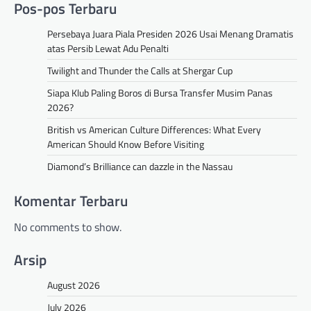
Pos-pos Terbaru
Persebaya Juara Piala Presiden 2026 Usai Menang Dramatis
atas Persib Lewat Adu Penalti
Twilight and Thunder the Calls at Shergar Cup
Siapa Klub Paling Boros di Bursa Transfer Musim Panas
2026?
British vs American Culture Differences: What Every
American Should Know Before Visiting
Diamond’s Brilliance can dazzle in the Nassau
Komentar Terbaru
No comments to show.
Arsip
August 2026
July 2026