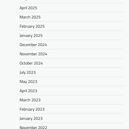
April 2025
March 2025
February 2025
January 2025
December 2024
November 2024
October 2024
July 2023
May 2023
April 2023
March 2023
February 2023
January 2023
November 2022