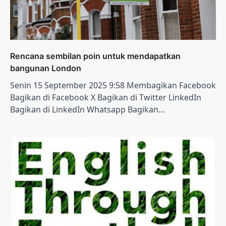
Rencana sembilan poin untuk mendapatkan
bangunan London
Senin 15 September 2025 9:58 Membagikan Facebook
Bagikan di Facebook X Bagikan di Twitter LinkedIn
Bagikan di LinkedIn Whatsapp Bagikan…