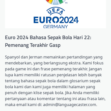
Euro 2024 Bahasa Sepak Bola Hari 22:
Pemenang Terakhir Gasp
Spanyol dan Jerman memainkan pertandingan yang
mendebarkan, yang berlangsung ekstra. Kami fokus
pada game ini dan frase pemenang terakhir. Jangan
lupa kami memiliki ratusan penjelasan lebih banyak
tentang bahasa sepak bola dalam glosarium sepak
bola kami dan kami juga memiliki halaman yang
penuh dengan klise sepak bola. Jika Anda memiliki
pertanyaan atau komentar tentang ini atau frasa lain,
maka email kami di: admin@languagecaster.com.