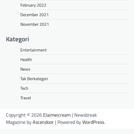
February 2022
December 2021
November 2021
Kategori
Entertainment
Health
News
Tak Berkategori
Tech
Travel
Copyright © 2026
Elaimeicream
| Newsbreak
Magazine by
Ascendoor
| Powered by
WordPress
.