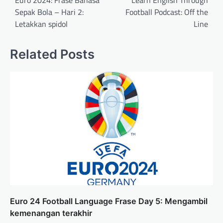
Euro 2024: Frase Bahasa
Learn English Through
Sepak Bola – Hari 2:
Football Podcast: Off the
Letakkan spidol
Line
Related Posts
Euro 24 Football Language Frase Day 5: Mengambil
kemenangan terakhir