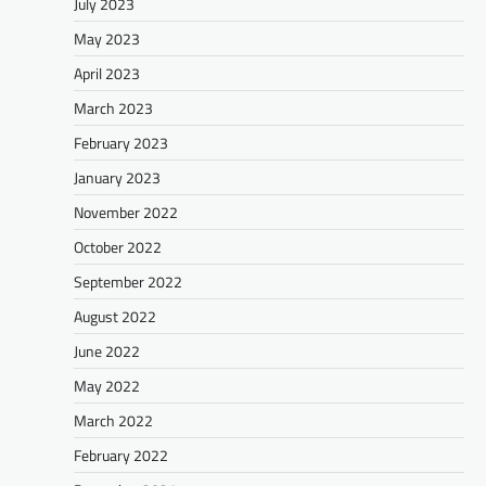
July 2023
May 2023
April 2023
March 2023
February 2023
January 2023
November 2022
October 2022
September 2022
August 2022
June 2022
May 2022
March 2022
February 2022