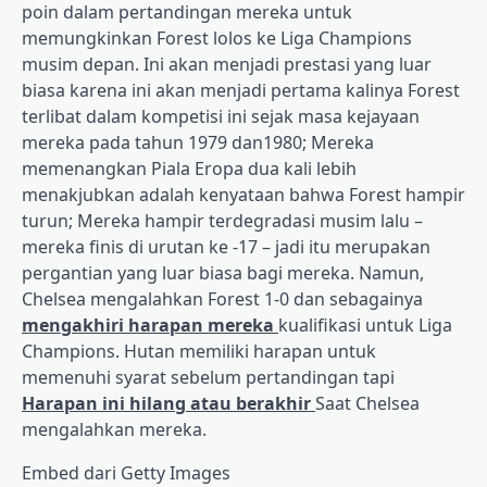
poin dalam pertandingan mereka untuk
memungkinkan Forest lolos ke Liga Champions
musim depan. Ini akan menjadi prestasi yang luar
biasa karena ini akan menjadi pertama kalinya Forest
terlibat dalam kompetisi ini sejak masa kejayaan
mereka pada tahun 1979 dan1980; Mereka
memenangkan Piala Eropa dua kali lebih
menakjubkan adalah kenyataan bahwa Forest hampir
turun; Mereka hampir terdegradasi musim lalu –
mereka finis di urutan ke -17 – jadi itu merupakan
pergantian yang luar biasa bagi mereka. Namun,
Chelsea mengalahkan Forest 1-0 dan sebagainya
mengakhiri harapan mereka
kualifikasi untuk Liga
Champions. Hutan memiliki harapan untuk
memenuhi syarat sebelum pertandingan tapi
Harapan ini hilang atau berakhir
Saat Chelsea
mengalahkan mereka.
Embed dari Getty Images