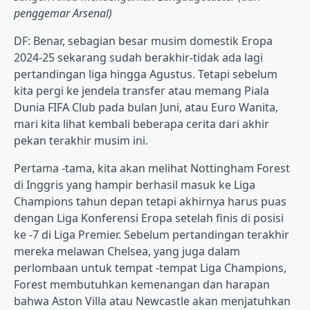
penggemar Arsenal)
DF: Benar, sebagian besar musim domestik Eropa
2024-25 sekarang sudah berakhir-tidak ada lagi
pertandingan liga hingga Agustus. Tetapi sebelum
kita pergi ke jendela transfer atau memang Piala
Dunia FIFA Club pada bulan Juni, atau Euro Wanita,
mari kita lihat kembali beberapa cerita dari akhir
pekan terakhir musim ini.
Pertama -tama, kita akan melihat Nottingham Forest
di Inggris yang hampir berhasil masuk ke Liga
Champions tahun depan tetapi akhirnya harus puas
dengan Liga Konferensi Eropa setelah finis di posisi
ke -7 di Liga Premier. Sebelum pertandingan terakhir
mereka melawan Chelsea, yang juga dalam
perlombaan untuk tempat -tempat Liga Champions,
Forest membutuhkan kemenangan dan harapan
bahwa Aston Villa atau Newcastle akan menjatuhkan