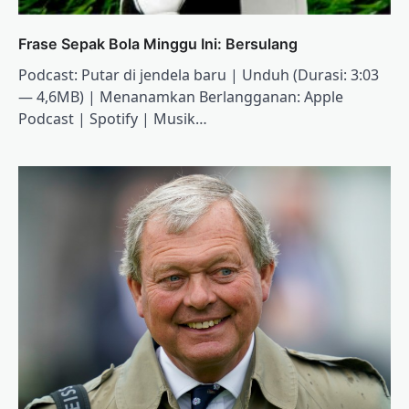
Frase Sepak Bola Minggu Ini: Bersulang
Podcast: Putar di jendela baru | Unduh (Durasi: 3:03
— 4,6MB) | Menanamkan Berlangganan: Apple
Podcast | Spotify | Musik…