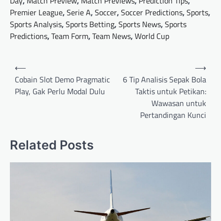
Day
,
Match Preview
,
Match Previews
,
Prediction Tips
,
Premier League
,
Serie A
,
Soccer
,
Soccer Predictions
,
Sports
,
Sports Analysis
,
Sports Betting
,
Sports News
,
Sports
Predictions
,
Team Form
,
Team News
,
World Cup
Post
⟵
⟶
navigation
Cobain Slot Demo Pragmatic
6 Tip Analisis Sepak Bola
Play, Gak Perlu Modal Dulu
Taktis untuk Petikan:
Wawasan untuk
Pertandingan Kunci
Related Posts