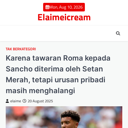
Skip
Mon, Aug 10, 2026
to
Elaimeicream
content
TAK BERKATEGORI
Karena tawaran Roma kepada
Sancho diterima oleh Setan
Merah, tetapi urusan pribadi
masih menghalangi
elaime
20 August 2025