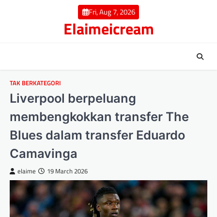
Skip
Fri, Aug 7, 2026
to
Elaimeicream
content
TAK BERKATEGORI
Liverpool berpeluang
membengkokkan transfer The
Blues dalam transfer Eduardo
Camavinga
elaime
19 March 2026