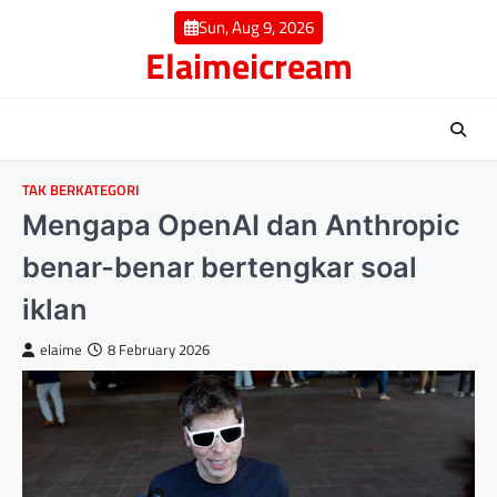
Skip
Sun, Aug 9, 2026
to
Elaimeicream
content
TAK BERKATEGORI
Mengapa OpenAI dan Anthropic
benar-benar bertengkar soal
iklan
elaime
8 February 2026