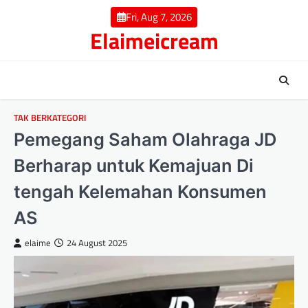
Skip
Fri, Aug 7, 2026
to
Elaimeicream
content
TAK BERKATEGORI
Pemegang Saham Olahraga JD
Berharap untuk Kemajuan Di
tengah Kelemahan Konsumen
AS
elaime
24 August 2025