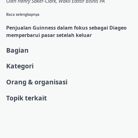
Oleh Henry Saker-Clark, Wakil Editor Bisnis PA
Baca selengkapnya
Penjualan Guinness dalam fokus sebagai Diageo
memperbarui pasar setelah keluar
Demikian
Bagian
pula
Kategori
konten
yang
Orang & organisasi
ditandai:
Topik terkait