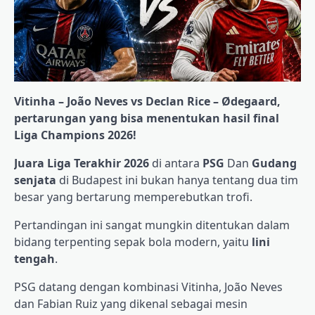
Vitinha – João Neves vs Declan Rice – Ødegaard,
pertarungan yang bisa menentukan hasil final
Liga Champions 2026!
Juara Liga Terakhir 2026
di antara
PSG
Dan
Gudang
senjata
di Budapest ini bukan hanya tentang dua tim
besar yang bertarung memperebutkan trofi.
Pertandingan ini sangat mungkin ditentukan dalam
bidang terpenting sepak bola modern, yaitu
lini
tengah
.
PSG datang dengan kombinasi Vitinha, João Neves
dan Fabian Ruiz yang dikenal sebagai mesin