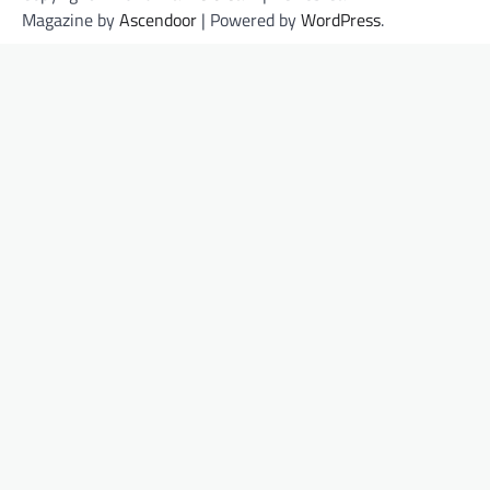
Magazine by
Ascendoor
| Powered by
WordPress
.