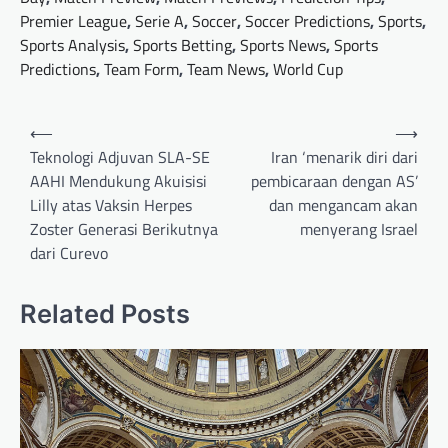
Premier League
,
Serie A
,
Soccer
,
Soccer Predictions
,
Sports
,
Sports Analysis
,
Sports Betting
,
Sports News
,
Sports
Predictions
,
Team Form
,
Team News
,
World Cup
Post
⟵
⟶
navigation
Teknologi Adjuvan SLA-SE
Iran ‘menarik diri dari
AAHI Mendukung Akuisisi
pembicaraan dengan AS’
Lilly atas Vaksin Herpes
dan mengancam akan
Zoster Generasi Berikutnya
menyerang Israel
dari Curevo
Related Posts