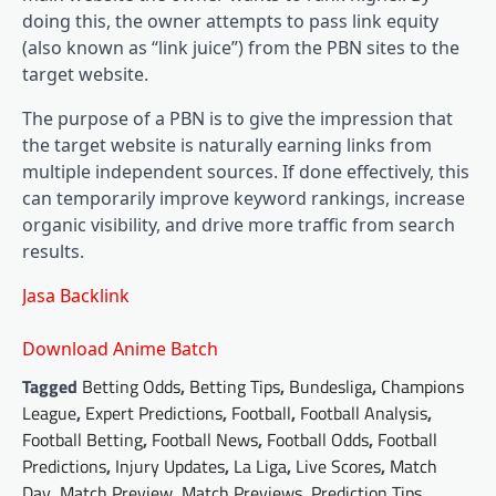
doing this, the owner attempts to pass link equity
(also known as “link juice”) from the PBN sites to the
target website.
The purpose of a PBN is to give the impression that
the target website is naturally earning links from
multiple independent sources. If done effectively, this
can temporarily improve keyword rankings, increase
organic visibility, and drive more traffic from search
results.
Jasa Backlink
Download Anime Batch
Tagged
Betting Odds
,
Betting Tips
,
Bundesliga
,
Champions
League
,
Expert Predictions
,
Football
,
Football Analysis
,
Football Betting
,
Football News
,
Football Odds
,
Football
Predictions
,
Injury Updates
,
La Liga
,
Live Scores
,
Match
Day
,
Match Preview
,
Match Previews
,
Prediction Tips
,