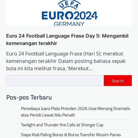
Euro 24 Football Language Frase Day 5: Mengambil
kemenangan terakhir
Euro 24 Football Language Frase (Hari 5): merebut
kemenangan terakhir Dalam posting bahasa sepak
bola ini kita melihat frasa, ‘Merebut…
Search
Pos-pos Terbaru
Persebaya Juara Piala Presiden 2026 Usai Menang Dramatis
atas Persib Lewat Adu Penalti
Twilight and Thunder the Calls at Shergar Cup
Siapa Klub Paling Boros di Bursa Transfer Musim Panas