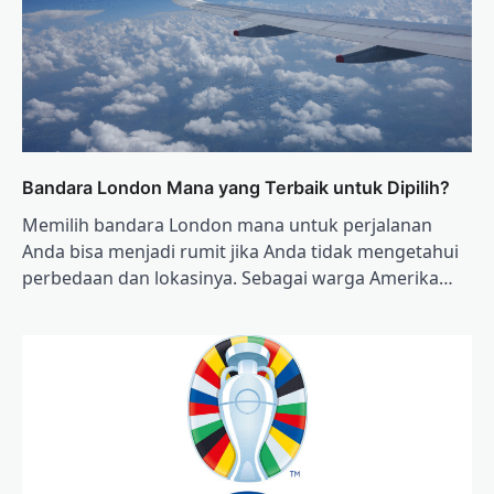
Bandara London Mana yang Terbaik untuk Dipilih?
Memilih bandara London mana untuk perjalanan
Anda bisa menjadi rumit jika Anda tidak mengetahui
perbedaan dan lokasinya. Sebagai warga Amerika…