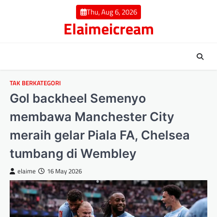
Skip
Thu, Aug 6, 2026
to
Elaimeicream
content
TAK BERKATEGORI
Gol backheel Semenyo
membawa Manchester City
meraih gelar Piala FA, Chelsea
tumbang di Wembley
elaime
16 May 2026