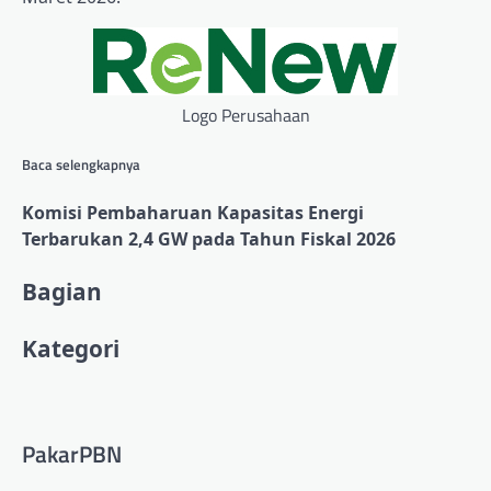
Logo Perusahaan
Baca selengkapnya
Komisi Pembaharuan Kapasitas Energi
Terbarukan 2,4 GW pada Tahun Fiskal 2026
Konten
Bagian
yang
Kategori
diberi
tag
serupa:
PakarPBN