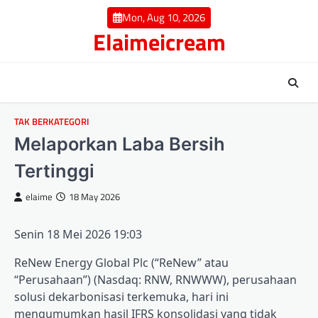
Skip
Mon, Aug 10, 2026
to
Elaimeicream
content
TAK BERKATEGORI
Melaporkan Laba Bersih
Tertinggi
elaime
18 May 2026
Senin 18 Mei 2026 19:03
ReNew Energy Global Plc (“ReNew” atau
“Perusahaan”) (Nasdaq: RNW, RNWWW), perusahaan
solusi dekarbonisasi terkemuka, hari ini
mengumumkan hasil IFRS konsolidasi yang tidak